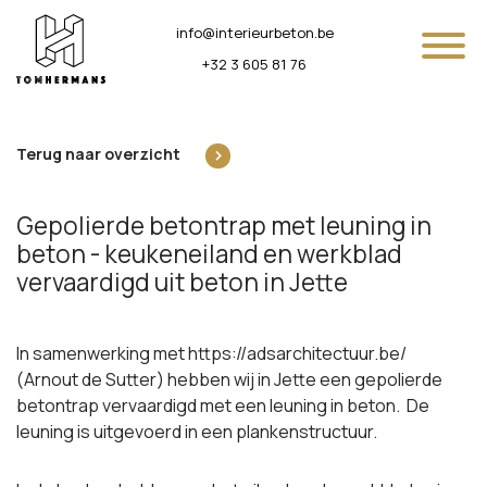
Naar inhoud
info@interieurbeton.be
+32 3 605 81 76
Terug naar overzicht
Gepolierde betontrap met leuning in
beton - keukeneiland en werkblad
vervaardigd uit beton in Jette
In samenwerking met
https://adsarchitectuur.be/
(Arnout de Sutter) hebben wij in Jette een gepolierde
betontrap vervaardigd met een leuning in beton. De
leuning is uitgevoerd in een plankenstructuur.