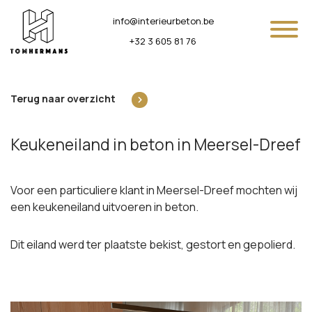
Naar inhoud
info@interieurbeton.be
+32 3 605 81 76
Terug naar overzicht
Keukeneiland in beton in Meersel-Dreef
Voor een particuliere klant in Meersel-Dreef mochten wij
een keukeneiland uitvoeren in beton.
Dit eiland werd ter plaatste bekist, gestort en gepolierd.