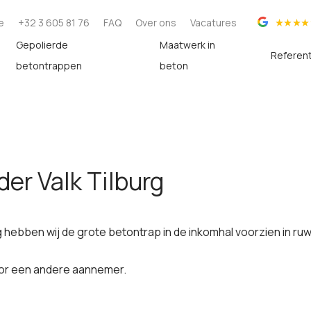
e
+32 3 605 81 76
FAQ
Over ons
Vacatures
Gepolierde
Maatwerk in
Referen
betontrappen
beton
er Valk Tilburg
g hebben wij de grote betontrap in de inkomhal voorzien in ruw
oor een andere aannemer.