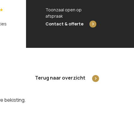
Toonzaal open op
5/5
afspraak
ties
Contact & offerte
Terug naar overzicht
e bekisting.