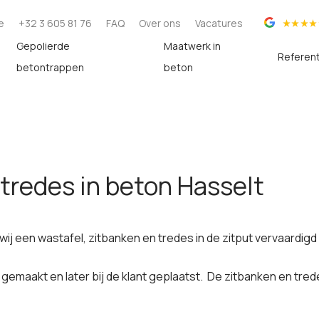
e
+32 3 605 81 76
FAQ
Over ons
Vacatures
Gepolierde
Maatwerk in
Referen
betontrappen
beton
 tredes in beton Hasselt
wij een wastafel, zitbanken en tredes in de zitput vervaardigd
 gemaakt en later bij de klant geplaatst. De zitbanken en trede