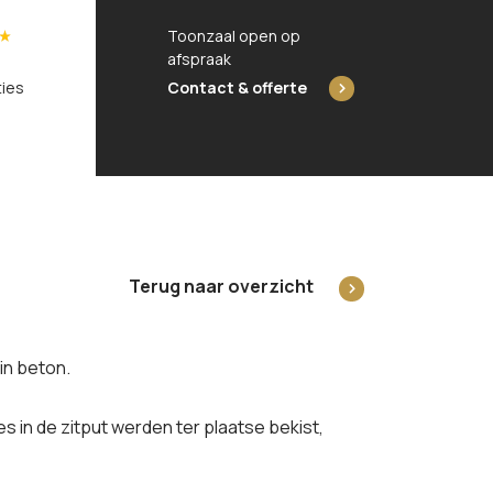
Toonzaal open op
5/5
afspraak
ties
Contact & offerte
Terug naar overzicht
 in beton.
s in de zitput werden ter plaatse bekist,